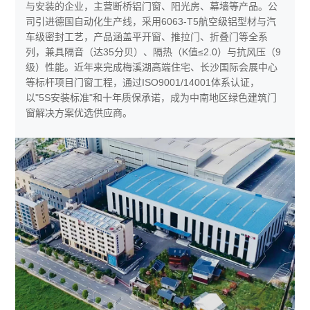
与安装的企业，主营断桥铝门窗、阳光房、幕墙等产品。公
司引进德国自动化生产线，采用6063-T5航空级铝型材与汽
车级密封工艺，产品涵盖平开窗、推拉门、折叠门等全系
列，兼具隔音（达35分贝）、隔热（K值≤2.0）与抗风压（9
级）性能。近年来完成梅溪湖高端住宅、长沙国际会展中心
等标杆项目门窗工程，通过ISO9001/14001体系认证，
以"5S安装标准"和十年质保承诺，成为中南地区绿色建筑门
窗解决方案优选供应商。