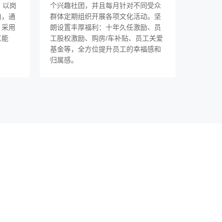
，以岗
个兴趣社团，并且每月针对不同受众
向，通
群体定期组织开展各项文化活动。坚
，采用
朗设置丰厚福利：十年久任激励、员
工能
工股权激励、购房/车补贴、员工关爱
基金等，全方位提升员工的幸福感和
归属感。