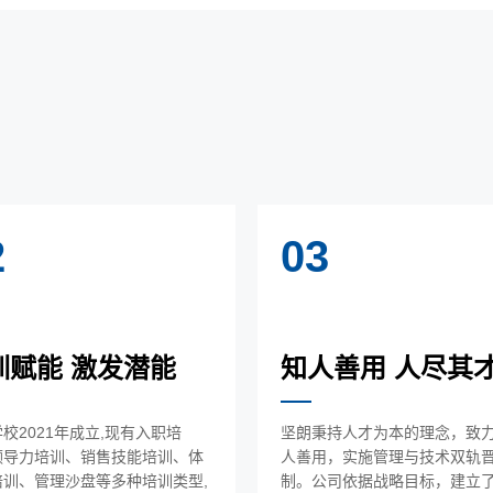
2
03
训赋能 激发潜能
知人善用 人尽其
校2021年成立,现有入职培
坚朗秉持人才为本的理念，致
领导力培训、销售技能培训、体
人善用，实施管理与技术双轨
培训、管理沙盘等多种培训类型,
制。公司依据战略目标，建立