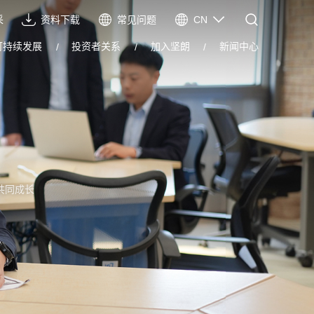
采
资料下载
常见问题
CN
CN
可持续发展
投资者关系
加入坚朗
新闻中心
EN
VIE
ES
共同成长