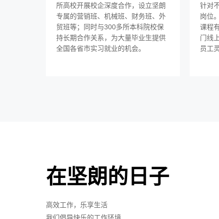
所高校开展校企深度合作，设立坚朗
针对
专属的营销班、机械班、财务班、外
岗位。
贸班等；同时与300多所本科院校保
课程有
持长期合作关系，为大量毕业生提供
门线
全国各省市实习就业的机会。
员工
在坚朗的日子
高效工作，乐享生活
我们倡导快乐的工作环境