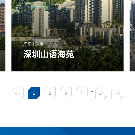
广东 | 深圳
深圳山语海苑
...
1
2
3
4
14