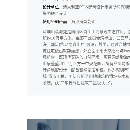
设计单位：
澳大利亚PTW建筑设计事务所与深圳
集团联合设计
使用坚朗产品：
海贝斯智能锁
深圳山语海苑是南山区首个山海景观生态住区，
积约18万平方米，坐落于蛇口赤湾半山，三面环
海。建筑群以"隐逸山居"为设计哲学，通过台地式
栋住宅依山就势而建，外立面采用天然石材与low
墙组合，既现代又融入自然环境。项目涵盖瞰海
山景叠墅和1.2万平方米中央花园，所有户型均采
转角飘窗设计，配备智能家居系统。作为深圳市"
城"重点工程，创新应用了山地建筑防滑坡技术和
系统，获"广东省绿色建筑二星级认证"。