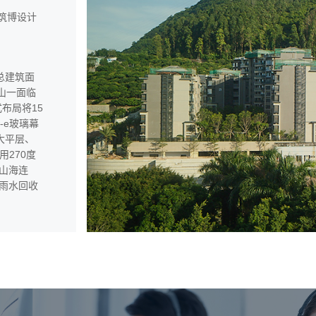
筑博设计
总建筑面
山一面临
布局将15
-e玻璃幕
大平层、
用270度
山海连
雨水回收