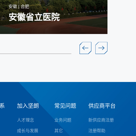
安徽 | 合肥
江苏
安徽省立医院
系
加入坚朗
常见问题
供应商平台
人才理念
业务问题
新供应商注册
成长与发展
其它
注册帮助