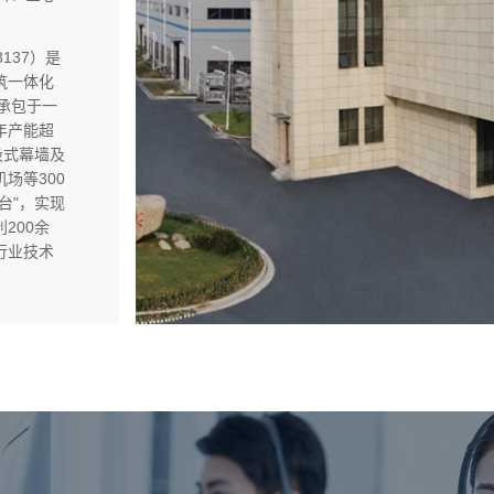
137）是
筑一体化
承包于一
年产能超
吸式幕墙及
场等300
台"，实现
200余
行业技术