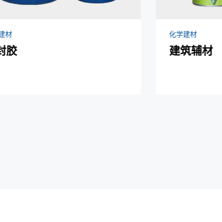
建材
化学建材
封胶
建筑辅材