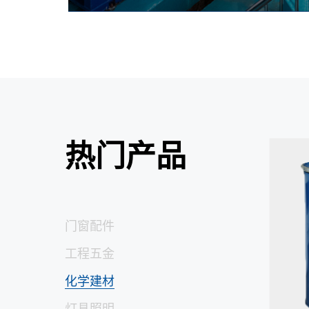
热门产品
门窗配件
工程五金
化学建材