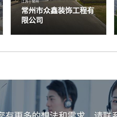
江苏 | 常州
常州市众鑫装饰工程有
限公司
您有更多的想法和需求，请联