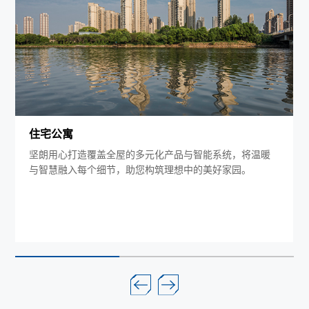
住宅公寓
工厂
朗用心打造覆盖全屋的多元化产品与智能系统，将温暖
精工
智慧融入每个细节，助您构筑理想中的美好家园。
筑五
防等
业建
更高