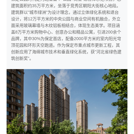
建筑面积约35万平方米，坐落于竞秀区朝阳大街核心地段。
建筑群以"城市绿洲"为设计理念，通过立体绿化系统和退台
设计，将12万平方米的中央公园与商业空间有机融合，外立
面采用玻璃幕墙与木纹铝板相结合，体现生态美学。项目涵
盖8万平方米购物中心、创意办公和精品公寓，引进200余个
品牌，其中30%为保定首店，配备2000平方米的室内阳光穹
顶花园和环形天空跑道。作为保定市重点城市更新工程，其
创新应用了海绵城市技术和垂直绿化系统，获"河北省绿色建
筑创新奖"。