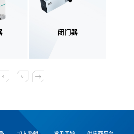
器
闭门器
查看更多
...
4
6
系
加入坚朗
常见问题
供应商平台