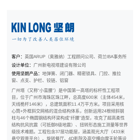
客户：
英国ARUP（奥雅纳）工程顾问公司、荷兰IBA事务所
设计单位：
广州新电视塔建设有限公司
使用坚朗产品：
地弹簧、闭门器、精密锁具、门控、推拉
窗、点支、护栏、铰链、铝窗
广州塔（又称“小蛮腰”）是中国第一高塔的标杆性工程项
目，位于广州市海珠区珠江畔，总高度600米（主体454米，
天线桅杆146米），总建筑面积11.4万平方米。项目采用核
心筒+外框斜交网格的混合结构体系，创新运用24根倾斜钢
柱与46个椭圆钢结构环梁构成“纤腰”造型，攻克了超高柔性
结构抗风抗震（可抵御8级地震）、扭转形态施工测量等世界
级技术难题。工程包含37层功能层，涵盖观光大厅（433米
悬空观景平台）、旋转餐厅、4D影院及高空横向摩天轮等设