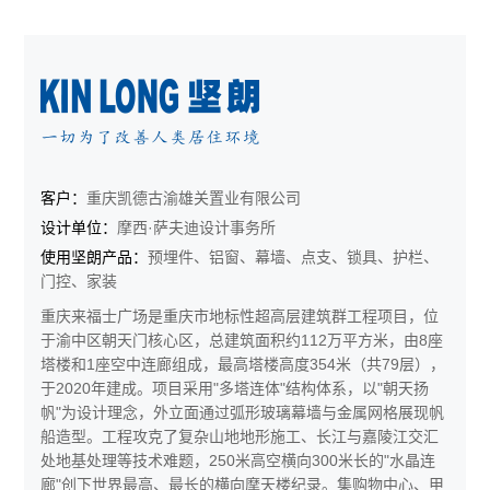
客户：
重庆凯德古渝雄关置业有限公司
设计单位：
摩西·萨夫迪设计事务所
使用坚朗产品：
预埋件、铝窗、幕墙、点支、锁具、护栏、
门控、家装
重庆来福士广场是重庆市地标性超高层建筑群工程项目，位
于渝中区朝天门核心区，总建筑面积约112万平方米，由8座
塔楼和1座空中连廊组成，最高塔楼高度354米（共79层），
于2020年建成。项目采用"多塔连体"结构体系，以"朝天扬
帆"为设计理念，外立面通过弧形玻璃幕墙与金属网格展现帆
船造型。工程攻克了复杂山地地形施工、长江与嘉陵江交汇
处地基处理等技术难题，250米高空横向300米长的"水晶连
廊"创下世界最高、最长的横向摩天楼纪录。集购物中心、甲