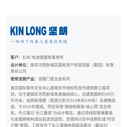
客户：
扎哈·哈迪德建筑事务所
设计单位：
南京河西新城区国有资产经营控股（集团）有限
责任公司
使用坚朗产品：
坚朗门窗五金系列
​​南京国际青年文化中心​​是南京市地标性现代建筑群工程项
目，位于建邺区河西新城青奥轴线核心，总建筑面积约49万
平方米，由两栋塔楼（高度分别为314米和249米）及裙楼组
成，于2015年建成。项目采用“钢结构框架-核心筒”混合体
系，外立面以“长江叠浪”为设计理念，通过流线型玻璃幕墙
与金属网格构成动态波浪造型，双塔间以空中连廊形成“时空
之眼”景观。工程攻克了长江漫滩地质超深基坑（最深32