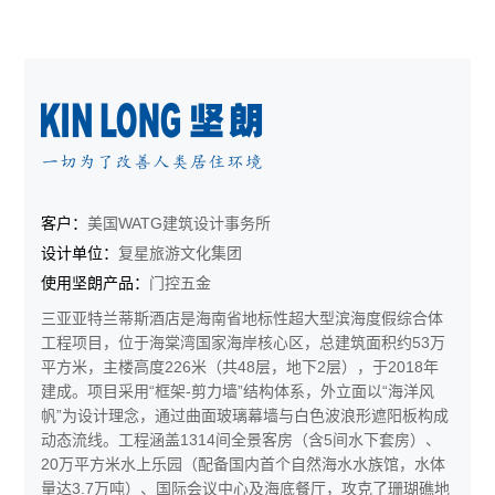
客户：
美国WATG建筑设计事务所
设计单位：
复星旅游文化集团
使用坚朗产品：
门控五金
三亚亚特兰蒂斯酒店​​是海南省地标性超大型滨海度假综合体
工程项目，位于海棠湾国家海岸核心区，总建筑面积约53万
平方米，主楼高度226米（共48层，地下2层），于2018年
建成。项目采用“框架-剪力墙”结构体系，外立面以“海洋风
帆”为设计理念，通过曲面玻璃幕墙与白色波浪形遮阳板构成
动态流线。工程涵盖1314间全景客房（含5间水下套房）、
20万平方米水上乐园（配备国内首个自然海水水族馆，水体
量达3.7万吨）、国际会议中心及海底餐厅，攻克了珊瑚礁地