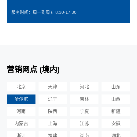
服务时间：周一到周五 8:30-17:30
营销网点 (境内)
北京
天津
河北
山东
哈尔滨
辽宁
吉林
山西
河南
陕西
宁夏
新疆
内蒙古
上海
江苏
安徽
浙江
福建
湖南
湖北