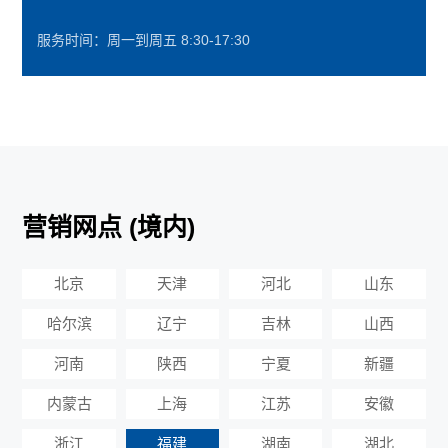
服务时间：周一到周五 8:30-17:30
营销网点 (境内)
北京
天津
河北
山东
哈尔滨
辽宁
吉林
山西
河南
陕西
宁夏
新疆
内蒙古
上海
江苏
安徽
浙江
福建
湖南
湖北