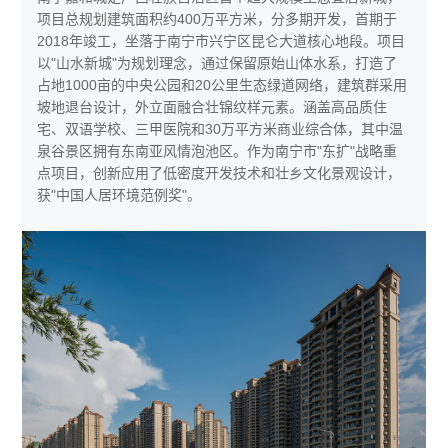
项目总规划建筑面积约400万平方米，分多期开发，首期于
2018年竣工，坐落于南宁市兴宁区昆仑大道核心地段。项目
以"山水新城"为规划理念，通过保留原始山体水系，打造了
占地1000亩的中央公园和20公里生态绿道网络，建筑群采用
坡地退台设计，外立面融合壮锦纹样元素。涵盖高品质住
宅、双语学校、三甲医院和30万平方米商业综合体，其中温
泉谷景区拥有东南亚风情泡池区。作为南宁市"东扩"战略重
点项目，创新应用了低密度开发技术和壮乡文化景观设计，
获"中国人居环境范例奖"。