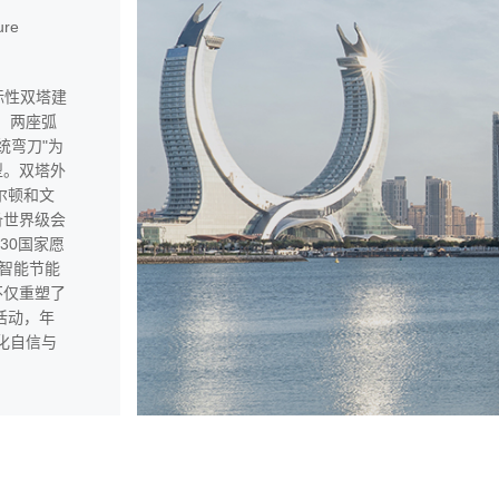
ure
地标性双塔建
，两座弧
统弯刀"为
型。双塔外
尔顿和文
备世界级会
30国家愿
智能节能
不仅重塑了
活动，年
化自信与