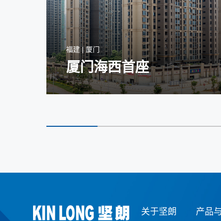
福建 | 厦门
厦门海西首座
关于坚朗
产品