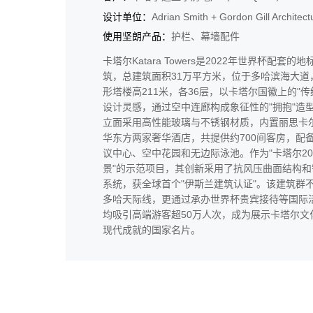
设计单位：
Adrian Smith + Gordon Gill Architect
使用坚朗产品：
护栏、幕墙配件
卡塔尔Katara Towers是2022年世界杯配套的
筑，总建筑面积31万平方米，位于多哈滨海大道
形塔楼高211米，各36层，以卡塔尔国徽上的"传
设计灵感，通过空中连廊构成象征性的"拥抱"造
立面采用高性能玻璃与不锈钢材质，内置丽思卡
华东方两家奢华酒店，共提供约700间客房，配
议中心、空中花园和无边际泳池。作为"卡塔尔20
景"的示范项目，其创新采用了抗风压曲面结构和
系统，获全球首个"伊斯兰建筑认证"。该建筑群
多哈天际线，更通过承办世界杯贵宾接待等国际
均吸引高端游客超50万人次，成为展示卡塔尔文
现代成就的国家名片。