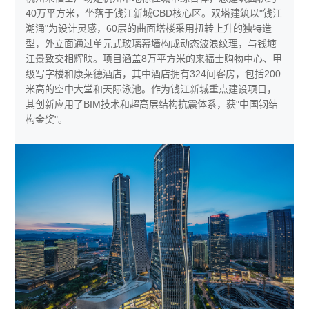
40万平方米，坐落于钱江新城CBD核心区。双塔建筑以"钱江
潮涌"为设计灵感，60层的曲面塔楼采用扭转上升的独特造
型，外立面通过单元式玻璃幕墙构成动态波浪纹理，与钱塘
江景致交相辉映。项目涵盖8万平方米的来福士购物中心、甲
级写字楼和康莱德酒店，其中酒店拥有324间客房，包括200
米高的空中大堂和天际泳池。作为钱江新城重点建设项目，
其创新应用了BIM技术和超高层结构抗震体系，获"中国钢结
构金奖"。