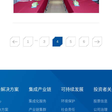
...
1
3
4
5
6
与解决方案
集成产业链
可持续发展
投资者关
心
集成化服务
环境保护
股票信息
决方案
产业链集群
社会责任
公司治理