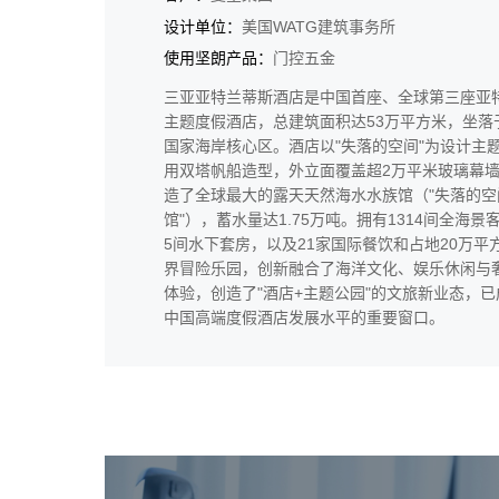
设计单位：
美国WATG建筑事务所
使用坚朗产品：
门控五金
三亚亚特兰蒂斯酒店是中国首座、全球第三座亚
主题度假酒店，总建筑面积达53万平方米，坐落
国家海岸核心区。酒店以"失落的空间"为设计主
用双塔帆船造型，外立面覆盖超2万平米玻璃幕
造了全球最大的露天天然海水水族馆（"失落的空
馆"），蓄水量达1.75万吨。拥有1314间全海景
5间水下套房，以及21家国际餐饮和占地20万平
界冒险乐园，创新融合了海洋文化、娱乐休闲与
体验，创造了"酒店+主题公园"的文旅新业态，
中国高端度假酒店发展水平的重要窗口。