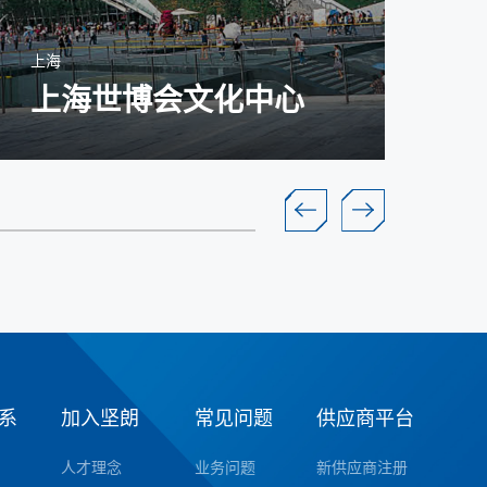
上海
江苏
上海世博会文化中心
系
加入坚朗
常见问题
供应商平台
人才理念
业务问题
新供应商注册