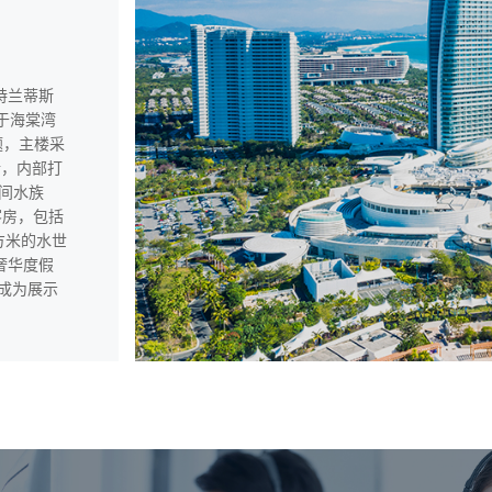
特兰蒂斯
于海棠湾
题，主楼采
墙，内部打
间水族
客房，包括
方米的水世
奢华度假
已成为展示