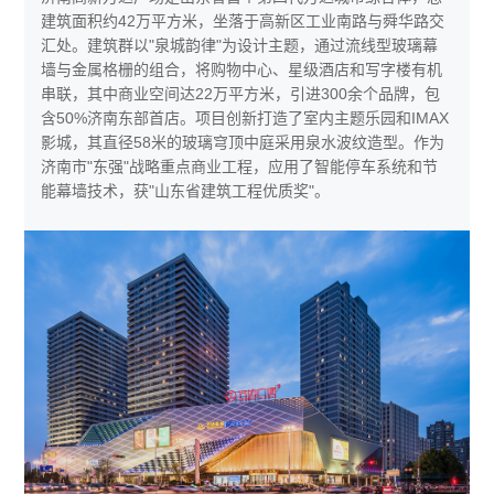
建筑面积约42万平方米，坐落于高新区工业南路与舜华路交
汇处。建筑群以"泉城韵律"为设计主题，通过流线型玻璃幕
墙与金属格栅的组合，将购物中心、星级酒店和写字楼有机
串联，其中商业空间达22万平方米，引进300余个品牌，包
含50%济南东部首店。项目创新打造了室内主题乐园和IMAX
影城，其直径58米的玻璃穹顶中庭采用泉水波纹造型。作为
济南市"东强"战略重点商业工程，应用了智能停车系统和节
能幕墙技术，获"山东省建筑工程优质奖"。